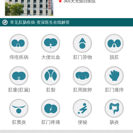
★
365天无假日医院
常见肛肠疾病·资深医生在线解答
痔疮疾病
大便出血
肛门异物
脱肛
肛瘘(肛漏)
肛裂
肛周脓肿
肛门瘙痒
肛窦炎
肛门疼痛
便秘
肠炎