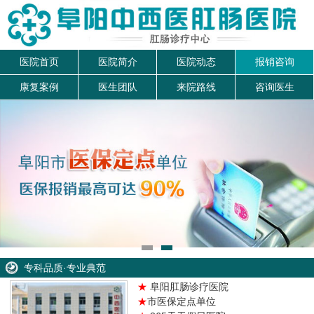
医院首页
医院简介
医院动态
报销咨询
康复案例
医生团队
来院路线
咨询医生
专科品质·专业典范
★
阜阳肛肠诊疗医院
★
市医保定点单位