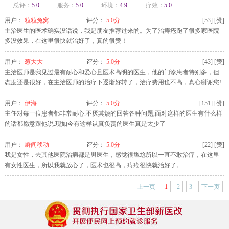
总评：
5.0
服务：
5.0
环境：
4.9
疗效：
5.0
用户：
粒粒兔窝
评分：
5.0分
[
53
]
[赞]
主治医生的医术确实没话说，我是朋友推荐过来的。为了治痔疮跑了很多家医院
多没效果，在这里很快就治好了，真的很赞！
用户：
葱大大
评分：
5.0分
[
43
]
[赞]
主治医师是我见过最有耐心和爱心且医术高明的医生，他的门诊患者特别多，但
态度还是很好，在主治医师的治疗下逐渐好转了，治疗费用也不高，真心谢谢您!
用户：
伊海
评分：
5.0分
[
151
]
[赞]
主任对每一位患者都非常耐心.不厌其烦的回答各种问题,面对这样的医生有什么样
的话都愿意跟他说.现如今有这样认真负责的医生真是太少了
用户：
瞬间移动
评分：
5.0分
[
22
]
[赞]
我是女性，去其他医院治病都是男医生，感觉很尴尬所以一直不敢治疗，在这里
有女性医生，所以我就放心了，医术也很高，痔疮很快就治好了。
颍上 李女士 肛周脓肿 预约周三
上一页
1
2
3
下一页
临泉 晨先生 肛瘘 预约周一
临泉 刘先生 肛裂 预约周日
阜阳 苏女士 大便出血 预约周一