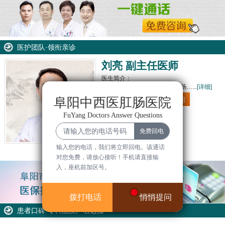
医护团队·领衔亲诊
刘亮 副主任医师
医生简介：
刘亮 副主任医师● 阜阳兆岐肛肠…...
[详细]
电话咨询
在线咨询
阜阳中西医肛肠医院
FuYang Doctors Answer Questions
输入您的电话，我们将立即回电。该通话
对您免费，请放心接听！手机请直接输
入，座机前加区号。
拨打电话
悄悄提问
患者口碑·专科品质声名远播