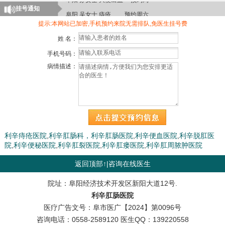
挂号通知
阜阳 吴女士 痔疮 预约周六
亳州 陈先生 脱肛 预约周一
提示:本网站已加密,手机预约来院无需排队,免医生挂号费
界首 许女士 便秘 预约周四
姓 名：
颍上 郑先生 肛周脓肿 预约周二
手机号码：
病情描述：
阜南 林女士 肛瘘 预约周日
阜南 陈先生 痔疮 预约周一
利辛痔疮医院
,
利辛肛肠科，利辛肛肠医院
,
利辛便血医院
,
利辛脱肛医
院
,
利辛便秘医院
,
利辛肛裂医院
,
利辛肛瘘医院
,
利辛肛周脓肿医院
返回顶部↑
|
咨询在线医生
院址：阜阳经济技术开发区新阳大道12号.
利辛肛肠医院
医疗广告文号：阜市医广【2024】第0096号
咨询电话：
0558-2589120
医生QQ：
139220558